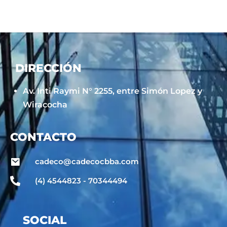
DIRECCIÓN
Av. Inti Raymi N° 2255, entre Simón Lopez y
Wiracocha
CONTACTO
cadeco@cadecocbba.com
(4) 4544823 - 70344494
SOCIAL