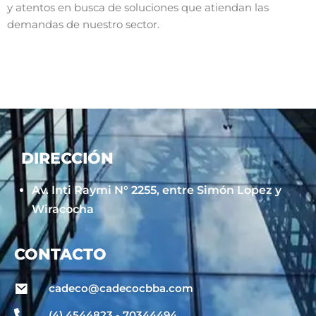
y atentos en busca de soluciones que atiendan las
demandas de nuestro sector.
DIRECCIÓN
Av. Inti Raymi N° 2255, entre Simón Lopez y
Wiracocha
CONTACTO
cadeco@cadecocbba.com
(4) 4544823 - 70344494